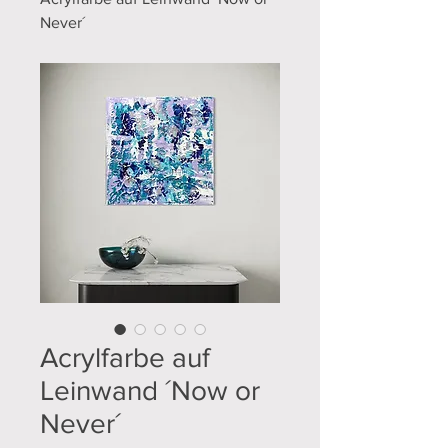
Never´
Acrylfarbe auf
Leinwand ´Now or
Never´